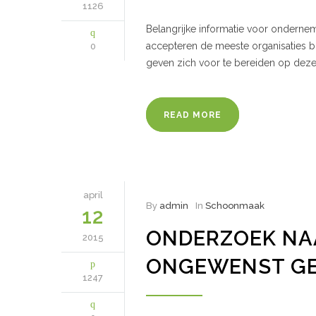
1126
Belangrijke informatie voor onderne
accepteren de meeste organisaties b
0
geven zich voor te bereiden op deze
READ MORE
april
By
admin
In
Schoonmaak
12
ONDERZOEK NAA
2015
ONGEWENST GE
1247