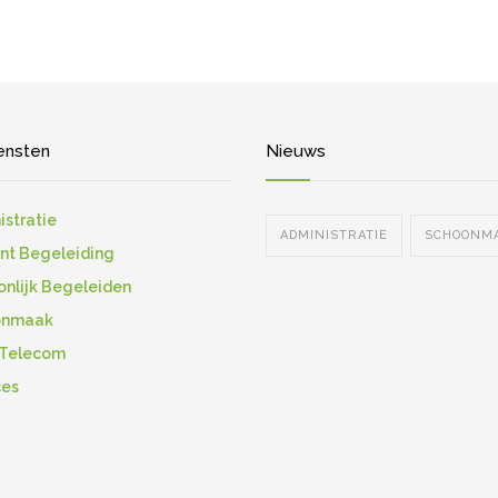
ensten
Nieuws
istratie
ADMINISTRATIE
SCHOONM
nt Begeleiding
onlijk Begeleiden
onmaak
 Telecom
ces