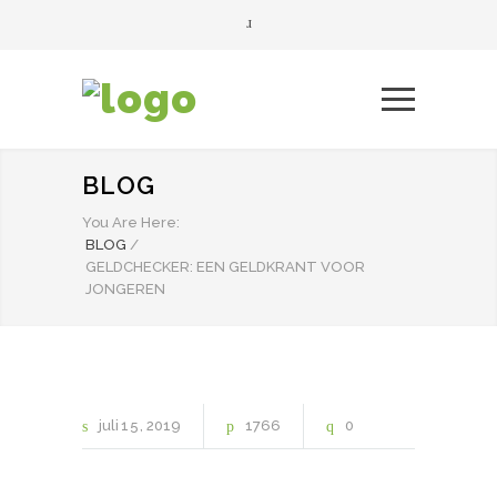
BLOG
You Are Here:
BLOG
/
GELDCHECKER: EEN GELDKRANT VOOR
JONGEREN
juli
15
2019
1766
0